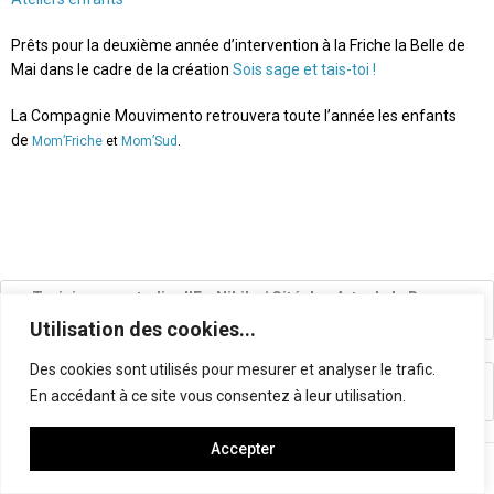
Prêts pour la deuxième année d’intervention à la Friche la Belle de
Mai dans le cadre de la création
Sois sage et tais-toi !
La Compagnie Mouvimento retrouvera toute l’année les enfants
de
Mom’Friche
et
Mom’Sud
.
←
Trainings au studio d’Ex-Nihilo / Cité des Arts de la Rue –
Marseille (13) Dec 2019
Utilisation des cookies...
Des cookies sont utilisés pour mesurer et analyser le trafic.
Sois sage et tais-toi ! Interventions Sainte Marthe – Marseille
En accédant à ce site vous consentez à leur utilisation.
(13)
→
Accepter
© 2026 -
COMPAGNIE MOUVIMENTO