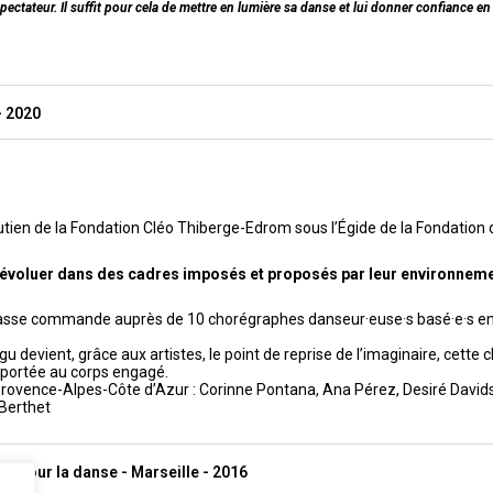
ectateur. Il suffit pour cela de mettre en lumière sa danse et lui donner confiance en
- 2020
utien de la Fondation Cléo Thiberge-Edrom sous l’Égide de la Fondatio
 à évoluer dans des cadres imposés et proposés par leur environneme
 passe commande auprès de 10 chorégraphes danseur·euse·s basé·e·s en 
devient, grâce aux artistes, le point de reprise de l’imaginaire, cette
e portée au corps engagé.
rovence-Alpes-Côte d’Azur : Corinne Pontana, Ana Pérez, Desiré Davids
 Berthet
n pour la danse - Marseille - 2016