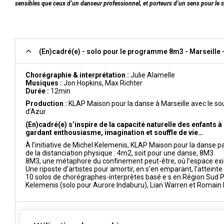
sensibles que ceux d’un danseur professionnel, et porteurs d’un sens pour le sp
(En)cadré(e) - solo pour le programme 8m3 - Marseille 
Chorégraphie & interprétation :
Julie Alamelle
Musiques :
Jon Hopkins, Max Richter
Durée :
12min
Production :
KLAP Maison pour la danse à Marseille avec le so
d’Azur
(En)cadré(e) s’inspire de la capacité naturelle des enfants
gardant enthousiasme, imagination et souffle de vie…
À l’initiative de Michel Kelemenis, KLAP Maison pour la danse
de la distanciation physique : 4m2, soit pour une danse, 8M3.
8M3, une métaphore du confinement peut-être, où l’espace exigu 
Une riposte d’artistes pour amortir, en s’en emparant, l’atteint
10 solos de chorégraphes-interprètes basé·e·s en Région Sud P
Kelemenis (solo pour Aurore Indaburu), Lian Warren et Romain
Imagery seas - Carrefour artistique BOUGE - KLAP Maiso